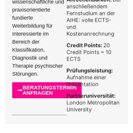
wissenschaftliche und
anschließendem
praxisorientierte
Fernstudium an der
fundierte
AIHE: volle ECTS-
Weiterbildung für
und
Kostenanrechnung
Interessierte im
Bereich der
Credit Points:
20
Klassifikation,
Credit Points = 10
Diagnostik und
ECTS
Therapie psychischer
Prüfungsleistung:
Störungen.
Aufnahme einer
Präsentation
BERATUNGSTERMIN
ANFRAGEN
Partneruniversität:
London Metropolitan
University