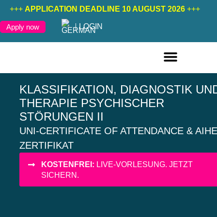
+++
APPLICATION DEADLINE 10 AUGUST 2026
+++
LOGIN
Apply now
ONLINE COURSES ENGLISH
ONLINE COURSES GERMAN
FURTHER EDUCATION
KLASSIFIKATION, DIAGNOSTIK UN
THERAPIE PSYCHISCHER
STÖRUNGEN II
UNI-CERTIFICATE OF ATTENDANCE & AIH
ZERTIFIKAT
KOSTENFREI:
LIVE-VORLESUNG. JETZT
SICHERN.