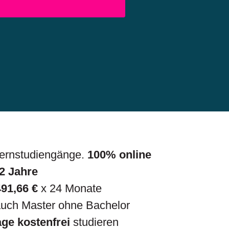
Fernstudiengänge.
1
00% online
 2 Jahre
491,66 €
x 24 Monate
auch Master ohne Bachelor
age kostenfrei
studieren