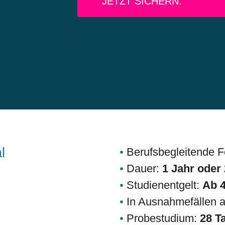
JETZT SICHERN.
l
Berufsbegleitende 
Dauer:
1 Jahr oder
Studienentgelt:
Ab 
In Ausnahmefällen 
Probestudium:
28 T