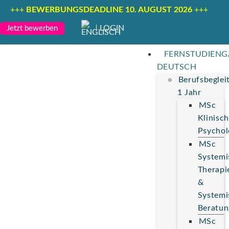
+++
BEWERBUNGSDEADLINE 10. AUGUST 2026
+++
LOGIN
Jetzt bewerben
FERNSTUDIEN
DEUTSCH
Berufsbeglei
1 Jahr
MSc
Klinisc
Psychol
MSc
Systemi
Therapi
&
Systemi
Beratun
MSc