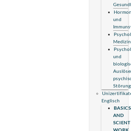
Gesundh
Hormon
und
Immuns
Psychol
Medizin
Psychol
und
biologi
Auslöse
psychis
Störung
Unizertifikat
Englisch
BASIC
AND
SCIENT
WORK