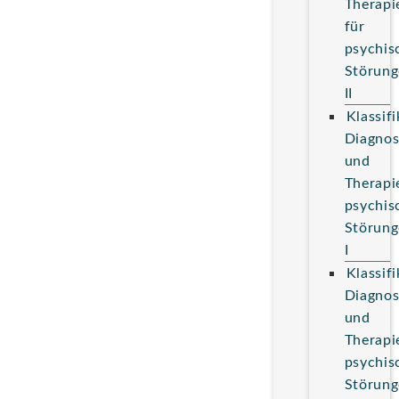
Therapi
für
psychis
Störung
II
Klassifi
Diagnos
und
Therapi
psychis
Störung
I
Klassifi
Diagnos
und
Therapi
psychis
Störung