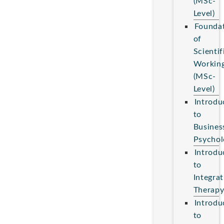
(MSc-
Level)
Founda
of
Scientif
Workin
(MSc-
Level)
Introdu
to
Busines
Psychol
Introdu
to
Integrat
Therap
Introdu
to