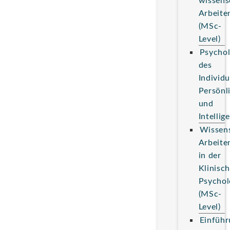
wissens
Arbeite
(MSc-
Level)
Psychol
des
Individ
Persönl
und
Intellig
Wissens
Arbeite
in der
Klinisc
Psychol
(MSc-
Level)
Einführ