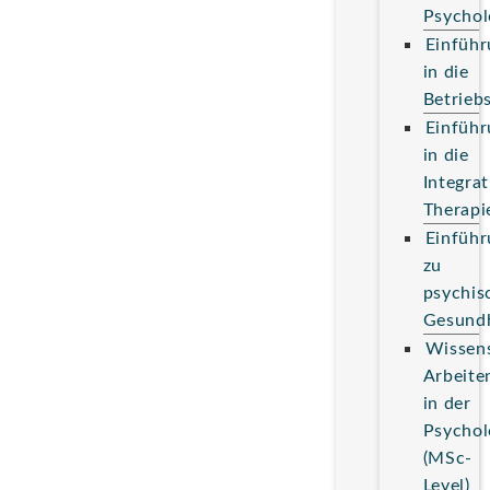
Psychol
Einführ
in die
Betrieb
Einführ
in die
Integrat
Therapi
Einführ
zu
psychis
Gesundh
Wissens
Arbeite
in der
Psychol
(MSc-
Level)