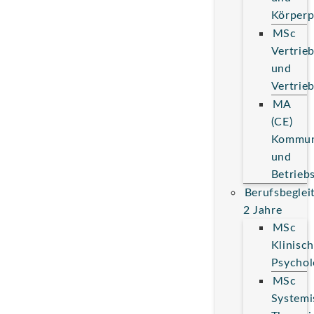
Körperp
MSc
Vertrie
und
Vertrie
MA
(CE)
Kommun
und
Betrieb
Berufsbeglei
2 Jahre
MSc
Klinisc
Psychol
MSc
Systemi