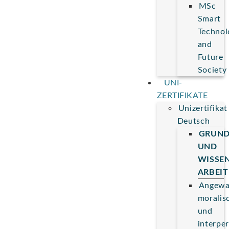
MSc
Smart
Technol
and
Future
Society
UNI-
ZERTIFIKATE
Unizertifikat
Deutsch
GRUND
UND
WISSE
ARBEI
Angewa
moralis
und
interper