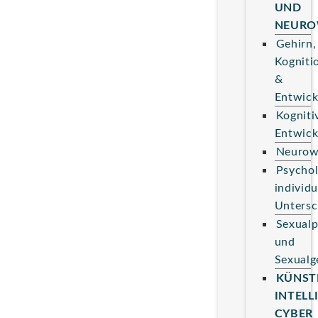
UND
NEURO
Gehirn,
Kogniti
&
Entwick
Kogniti
Entwick
Neurow
Psychol
individu
Untersc
Sexualp
und
Sexualg
KÜNST
INTELL
CYBER