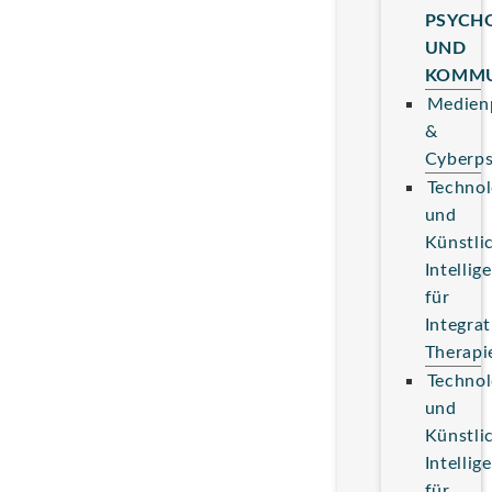
PSYCH
UND
KOMMU
Medien
&
Cyberps
Technol
und
Künstli
Intellig
für
Integrat
Therapi
Technol
und
Künstli
Intellig
für