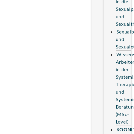
in die
Sexualp
und
Sexualt
Sexualb
und
Sexuale
Wissens
Arbeite
in der
Systemi
Therapi
und
Systemi
Beratun
(MSc-
Level)
KOGNI