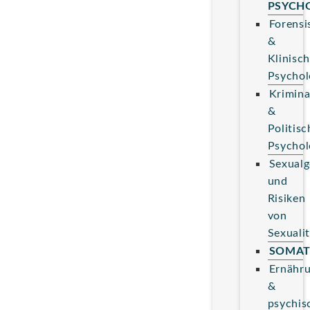
PSYCH
Forensi
&
Klinisc
Psychol
Krimina
&
Politisc
Psychol
Sexualg
und
Risiken
von
Sexualit
SOMAT
Ernähr
&
psychis