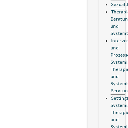
Sexualt
Therapi
Beratun
und
Systemt
Interve
und
Prozess
Systemi
Therapi
und
Systemi
Beratun
Setting
Systemi
Therapi
und
Systemi