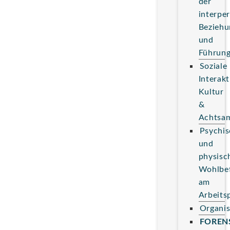
der
interpe
Beziehu
und
Führun
Soziale
Interakt
Kultur
&
Achtsam
Psychis
und
physisc
Wohlbe
am
Arbeits
Organis
FOREN