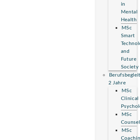
in
Mental
Health
MSc
Smart
Technol
and
Future
Society
Berufsbeglei
2 Jahre
MSc
Clinical
Psychol
MSc
Counsel
MSc
Coachi