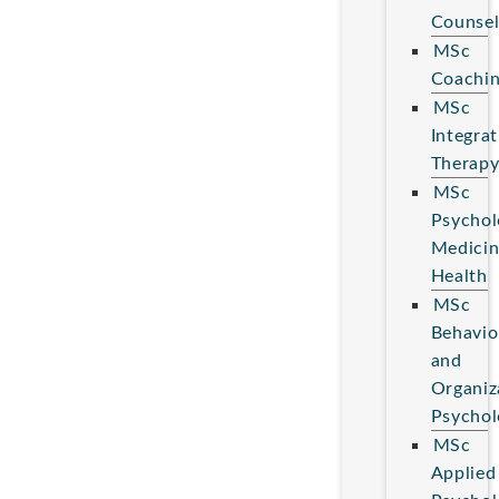
Counsel
MSc
Coachi
MSc
Integrat
Therap
MSc
Psychol
Medici
Health
MSc
Behavio
and
Organiz
Psychol
MSc
Applied