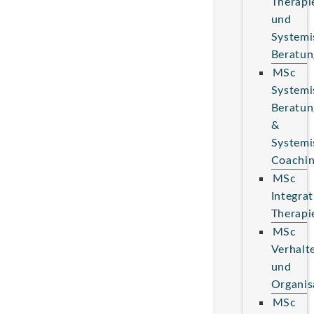
Therapi
und
Systemi
Beratun
MSc
Systemi
Beratun
&
Systemi
Coachi
MSc
Integrat
Therapi
MSc
Verhalt
und
Organis
MSc