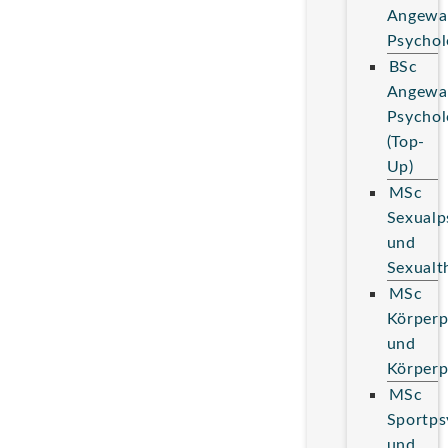
Angewa
Psychol
BSc
Angewa
Psychol
(Top-
Up)
MSc
Sexualp
und
Sexualt
MSc
Körperp
und
Körperp
MSc
Sportps
und