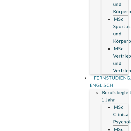
und
Körperp
MSc
Sportps
und
Körperp
MSc
Vertrie
und
Vertrie
FERNSTUDIEN
ENGLISCH
Berufsbeglei
1 Jahr
MSc
Clinical
Psychol
MSc