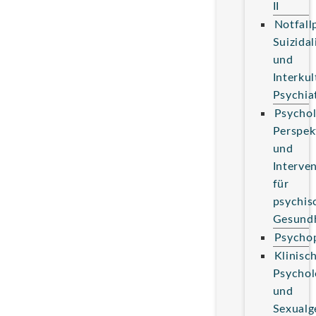
II
Notfall
Suizidal
und
Interkul
Psychia
Psychol
Perspek
und
Interve
für
psychis
Gesundh
Psychop
Klinisc
Psychol
und
Sexualg