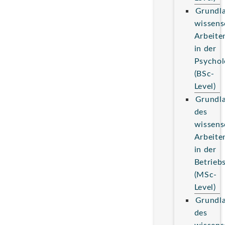
Grundl
wissens
Arbeite
in der
Psychol
(BSc-
Level)
Grundl
des
wissens
Arbeite
in der
Betrieb
(MSc-
Level)
Grundl
des