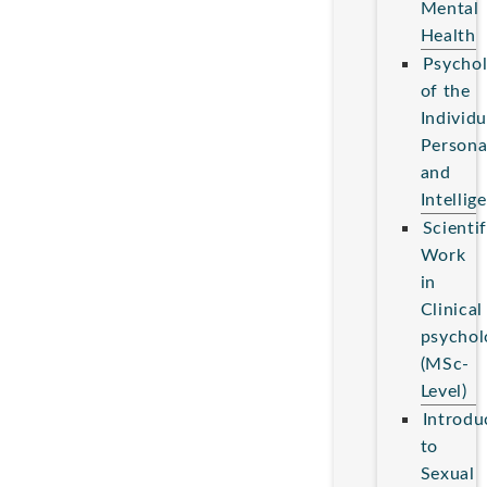
Mental
Health
Psycho
of the
Individu
Persona
and
Intellig
Scientif
Work
in
Clinical
psychol
(MSc-
Level)
Introdu
to
Sexual