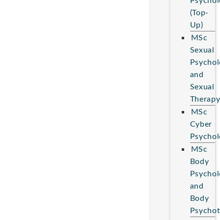
Psychol
(Top-
Up)
MSc
Sexual
Psychol
and
Sexual
Therap
MSc
Cyber
Psychol
MSc
Body
Psychol
and
Body
Psychot