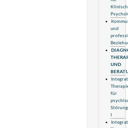
Klinisc
Psychol
Kommun
und
professi
Beziehu
DIAGN
THERAP
UND
BERAT
Integra
Therapi
für
psychis
Störung
I
Integra