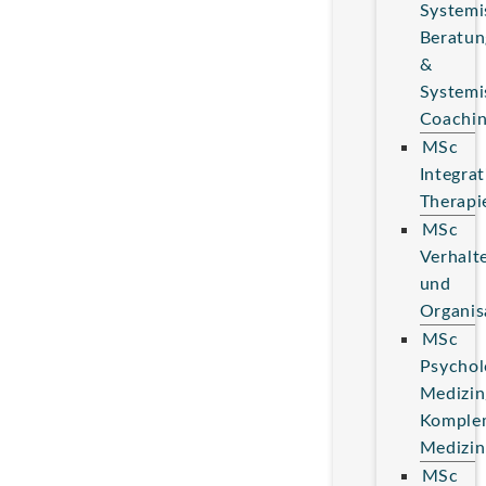
Systemi
Beratun
&
Systemi
Coachi
MSc
Integrat
Therapi
MSc
Verhalt
und
Organis
MSc
Psychol
Medizin
Komple
Medizin
MSc