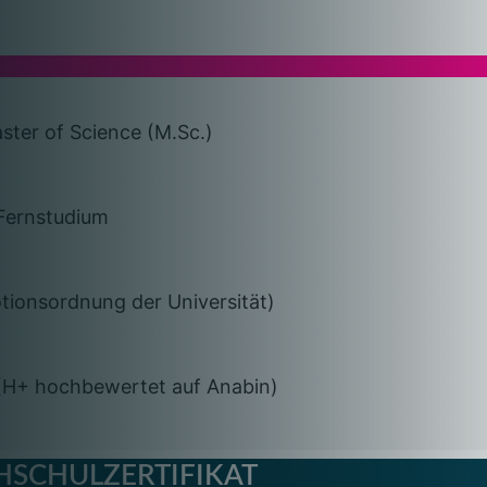
aster of Science (M.Sc.)
 Fernstudium
tionsordnung der Universität)
 (H+ hochbewertet auf Anabin)
HSCHULZERTIFIKAT