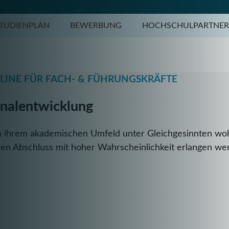
TUDIENPLAN
BEWERBUNG
HOCHSCHULPARTNER
LINE FÜR FACH- & FÜHRUNGSKRÄFTE
nalentwicklung
in ihrem akademischen Umfeld unter Gleichgesinnten wo
en Abschluss mit hoher Wahrscheinlichkeit erlangen wer