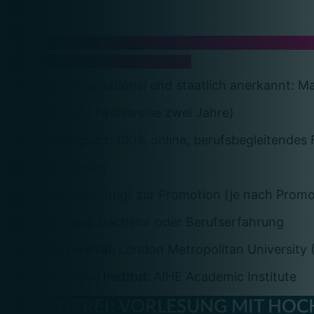
BERATUNGSTERMIN ANFRAGEN
Abschluss:
International und staatlich anerkannt: M
Dauer:
Ein Jahr (wahlweise zwei Jahre)
Durchführungsart:
100% online, berufsbegleitendes
Sprache:
Deutsch
Promotion:
Berechtigt zur Promotion (je nach Promo
Voraussetzung:
Bachelor oder Berufserfahrung
Partneruniversität:
London Metropolitan University
Durchführendes Institut:
AIHE Academic Institute
KOSTENFREI: VORLESUNG MIT HOC