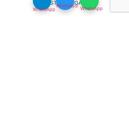
FERNSTUDIENGÄNGE
0
+
UNI-ZERTIFIKATE
0
+
ABSOLVENT:INNEN
0
EXPERT:INNEN
Die
Fernstudiengänge
der AIHE