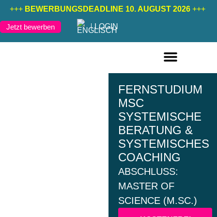
+++
BEWERBUNGSDEADLINE 10. AUGUST 2026
+++
LOGIN
Jetzt bewerben
FERNSTUDIENGÄNGE DEUTSCH
FERNSTUDIENGÄNGE ENGLISCH
FERNSTUDIUM
MSC
SYSTEMISCHE
BERATUNG &
SYSTEMISCHES
COACHING
ABSCHLUSS:
MASTER OF
SCIENCE (M.SC.)