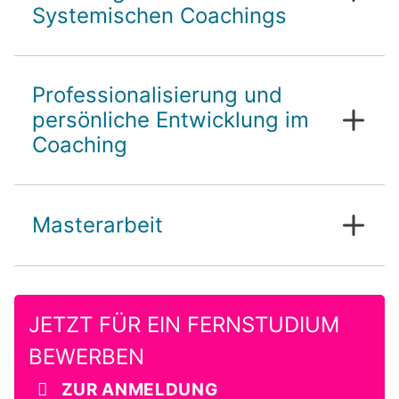
Systemischen Coachings
Systemischen Coachings
Individuelle und Gruppensettings der
Professionalisierung und
Systemischen Beratung und des
Systemischen Coachings
persönliche Entwicklung im
Rechtliche, ethische und
Coaching
organisationale Rahmenbedingungen
Professionelle Identität und
lebenslanges Lernen
Masterarbeit
Selbstreflexion, Supervision und
Selbstfürsorge
schriftliche Masterarbeit
Präsentationsaufzeichnung
JETZT FÜR EIN FERNSTUDIUM
BEWERBEN
ZUR ANMELDUNG