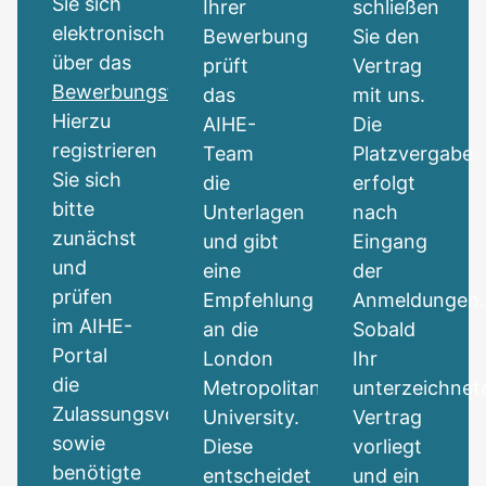
Sie sich
Ihrer
schließen
elektronisch
Bewerbung
Sie den
über das
prüft
Vertrag
Bewerbungsformular
.
das
mit uns.
Hierzu
AIHE-
Die
registrieren
Team
Platzvergabe
Sie sich
die
erfolgt
bitte
Unterlagen
nach
zunächst
und gibt
Eingang
und
eine
der
prüfen
Empfehlung
Anmeldungen.
im AIHE-
an die
Sobald
Portal
London
Ihr
die
Metropolitan
unterzeichnet
Zulassungsvoraussetzungen
University.
Vertrag
sowie
Diese
vorliegt
benötigte
entscheidet
und ein