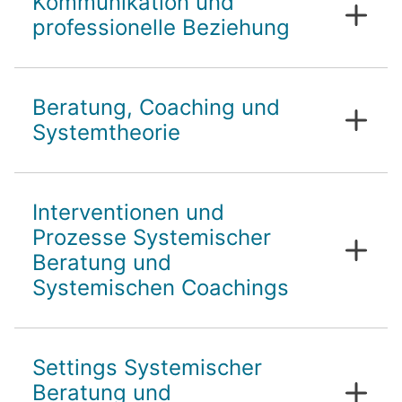
Kommunikation und
Systemischen Coaching
professionelle Beziehung
Einführung in die Systemische
Beratung und das systemische
Psychologie der Kommunikation
Coaching
Beratung, Coaching und
Aufbau der professionellen Beziehung
Systemtheorie
Beratungs- und Coachingsansätze
Interventionen und
Systemtheorie
Prozesse Systemischer
Beratung und
Systemischen Coachings
Interventionen Systemischer Beratung
Settings Systemischer
und Systemischen Coachings
Prozesse Systemischer Beratung und
Beratung und