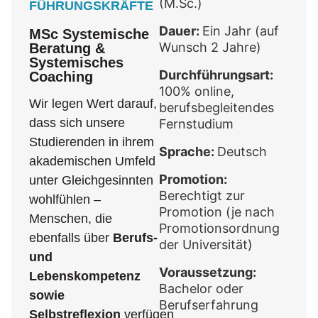
(M.Sc.)
FÜHRUNGSKRÄFTE
Dauer:
Ein Jahr (auf
MSc Systemische
Beratung &
Wunsch 2 Jahre)
Systemisches
Durchführungsart:
Coaching
100% online,
Wir legen Wert darauf,
berufsbegleitendes
dass sich unsere
Fernstudium
Studierenden in ihrem
Sprache:
Deutsch
akademischen Umfeld
Promotion:
unter Gleichgesinnten
Berechtigt zur
wohlfühlen –
Promotion (je nach
Menschen, die
Promotionsordnung
ebenfalls über
Berufs-
der Universität)
und
Voraussetzung:
Lebenskompetenz
Bachelor oder
sowie
Berufserfahrung
Selbstreflexion
verfügen