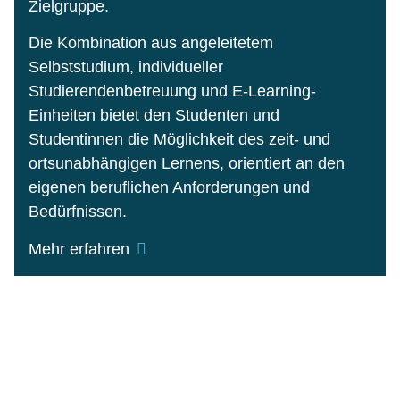
Zielgruppe.
Die Kombination aus angeleitetem
Selbststudium, individueller
Studierendenbetreuung und E-Learning-
Einheiten bietet den Studenten und
Studentinnen die Möglichkeit des zeit- und
ortsunabhängigen Lernens, orientiert an den
eigenen beruflichen Anforderungen und
Bedürfnissen.
Mehr erfahren
Der Einsatz moderner E-Learning-
Komponenten gewährleistet den Studierenden
interaktives Lernen, die anschauliche
Darstellung und Diskussion abstrakter Inhalte.
Interaktive Online-Seminare und Diskussionen
im virtuellen Raum fördern die Integration