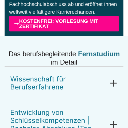
Fachhochschulabschluss ab und eröffnet Ihnen
weltweit vielfältigere Karrierechancen.
KOSTENFREI: VORLESUNG MIT
ZERTIFIKAT
Das berufsbegleitende
Fernstudium
im Detail
Wissenschaft für
Berufserfahrene
Vermittlung des notwendigen
psychologischen Wissens, um ein
Entwicklung von
umfassendes Verständnis und eine
Schlüsselkompetenzen |
strategische Ausrichtung auf Aufgaben im