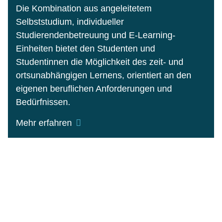
Die Kombination aus angeleitetem
Selbststudium, individueller
Studierendenbetreuung und E-Learning-
Einheiten bietet den Studenten und
Studentinnen die Möglichkeit des zeit- und
ortsunabhängigen Lernens, orientiert an den
eigenen beruflichen Anforderungen und
Bedürfnissen.
Mehr erfahren
Der Einsatz moderner E-Learning-
Komponenten gewährleistet den Studierenden
interaktives Lernen, die anschauliche
Darstellung und Diskussion abstrakter Inhalte.
Interaktive Online-Seminare und Diskussionen
im virtuellen Raum fördern die Integration
theoretischer Grundlagen und Methoden in die