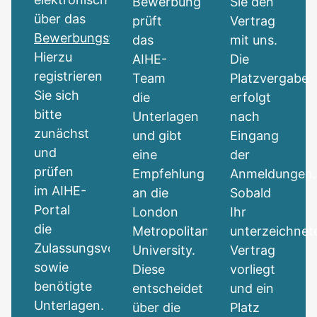
Bewerbung
Sie den
über das
prüft
Vertrag
Bewerbungsformular
.
das
mit uns.
Hierzu
AIHE-
Die
registrieren
Team
Platzvergabe
Sie sich
die
erfolgt
bitte
Unterlagen
nach
zunächst
und gibt
Eingang
und
eine
der
prüfen
Empfehlung
Anmeldungen.
im AIHE-
an die
Sobald
Portal
London
Ihr
die
Metropolitan
unterzeichnet
Zulassungsvoraussetzungen
University.
Vertrag
sowie
Diese
vorliegt
benötigte
entscheidet
und ein
Unterlagen.
über die
Platz