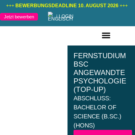
+++
BEWERBUNGSDEADLINE 10. AUGUST 2026
+++
LOGIN
Jetzt bewerben
FERNSTUDIENGÄNGE DEUTSCH
FERNSTUDIENGÄNGE ENGLISCH
FERNSTUDIUM
BSC
ANGEWANDTE
PSYCHOLOGIE
(TOP-UP)
ABSCHLUSS:
BACHELOR OF
SCIENCE (B.SC.)
(HONS)