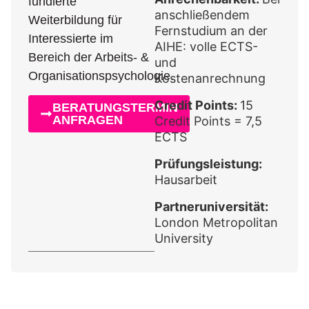
fundierte
anschließendem
Weiterbildung für
Fernstudium an der
Interessierte im
AIHE: volle ECTS-
Bereich der Arbeits- &
und
Organisationspsychologie.
Kostenanrechnung
Credit Points:
15
BERATUNGSTERMIN
ANFRAGEN
Credit Points = 7,5
ECTS
Prüfungsleistung:
Hausarbeit
Partneruniversität:
London Metropolitan
University