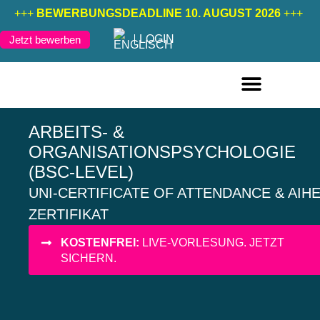
+++
BEWERBUNGSDEADLINE 10. AUGUST 2026
+++
LOGIN
Jetzt bewerben
FERNSTUDIENGÄNGE DEUTSCH
FERNSTUDIENGÄNGE ENGLISCH
ARBEITS- &
ORGANISATIONSPSYCHOLOGIE
(BSC-LEVEL)
UNI-CERTIFICATE OF ATTENDANCE & AIH
ZERTIFIKAT
KOSTENFREI:
LIVE-VORLESUNG. JETZT
SICHERN.