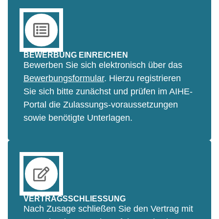
Tutoriums in Form einer Online-Lernplattform
ermöglicht flexible und netzwerkartig
aufgebaute Wissensvermittlung, welche optimal
nach individuellem Lernbedürfnis und –
BEWERBUNG EINREICHEN
fortschritt variiert und adaptiert werden kann.
Bewerben Sie sich elektronisch über das
Die Bereitstellung von Konserven sowie
Bewerbungsformular
. Hierzu registrieren
sämtlichen Lernmaterials in elektronischer Form
Sie sich bitte zunächst und prüfen im AIHE-
erleichtert den Studierenden das
Portal die Zulassungs-voraussetzungen
Wissensmanagement und das asynchrone
sowie benötigte Unterlagen.
Lernen mit unterschiedlichen beruflichen
Rahmenbedingungen und Freiräumen. Darüber
hinaus bedeutet dies eine einfachere sowie zeit-
und ortsunabhängige Dokumentation und
Wiederholung der Lehrinhalte.
VERTRAGSSCHLIESSUNG
Nach Zusage schließen Sie den Vertrag mit