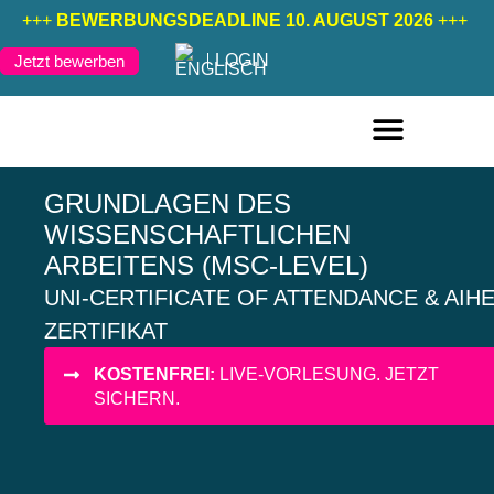
+++
BEWERBUNGSDEADLINE 10. AUGUST 2026
+++
LOGIN
Jetzt bewerben
FERNSTUDIENGÄNGE DEUTSCH
FERNSTUDIENGÄNGE ENGLISCH
GRUNDLAGEN DES
WISSENSCHAFTLICHEN
ARBEITENS (MSC-LEVEL)
UNI-CERTIFICATE OF ATTENDANCE & AIH
ZERTIFIKAT
KOSTENFREI:
LIVE-VORLESUNG. JETZT
SICHERN.