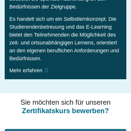
Bedürfnissen der Zielgruppe.
Es handelt sich um ein Selbstlernkonzept. Die
Studierendenbetreuung und das E-Learning
bietet den Teilnehmenden die Möglichkeit des
zeit- und ortsunabhängigen Lernens, orientiert
an den eigenen beruflichen Anforderungen und
Bedürfnissen.
Mehr erfahren
Der Einsatz moderner E-Learning-
Komponenten gewährleistet interaktives Lernen
sowie die anschauliche Darstellung abstrakter
Sie möchten sich für unseren
Inhalte. Interaktive Online-Seminare im
Zertifikatskurs bewerben?
virtuellen Raum fördern die Integration
theoretischer Grundlagen und Methoden in die
berufliche Praxis. Die Nutzung eines virtuellen