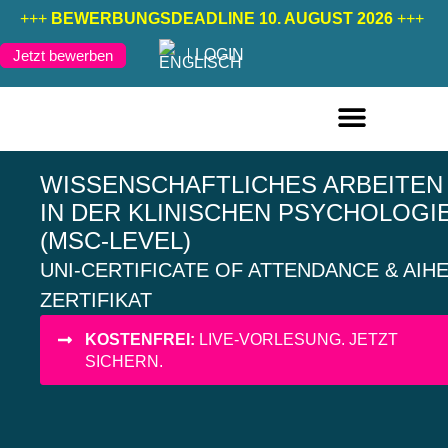
+++
BEWERBUNGSDEADLINE 10. AUGUST 2026
+++
LOGIN
Jetzt bewerben
FERNSTUDIENGÄNGE DEUTSCH
FERNSTUDIENGÄNGE ENGLISCH
WISSENSCHAFTLICHES ARBEITEN
IN DER KLINISCHEN PSYCHOLOGI
(MSC-LEVEL)
UNI-CERTIFICATE OF ATTENDANCE & AIH
ZERTIFIKAT
KOSTENFREI:
LIVE-VORLESUNG. JETZT
SICHERN.