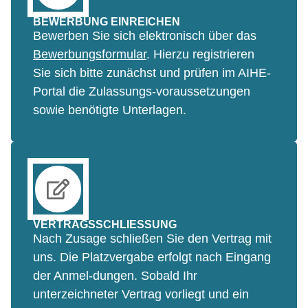
nach individuellem Lernbedürfnis und –
BEWERBUNG EINREICHEN
fortschritt variiert und adaptiert werden kann.
Bewerben Sie sich elektronisch über das
Die Bereitstellung von Konserven sowie
Bewerbungsformular
. Hierzu registrieren
sämtlichen Lernmaterials in elektronischer Form
Sie sich bitte zunächst und prüfen im AIHE-
erleichtert den Studierenden das
Portal die Zulassungs-voraussetzungen
Wissensmanagement und das asynchrone
sowie benötigte Unterlagen.
Lernen mit unterschiedlichen beruflichen
Rahmenbedingungen und Freiräumen. Darüber
hinaus bedeutet dies eine einfachere sowie zeit-
und ortsunabhängige Dokumentation und
Wiederholung der Lehrinhalte.
VERTRAGSSCHLIESSUNG
Nach Zusage schließen Sie den Vertrag mit
uns. Die Platzvergabe erfolgt nach Eingang
der Anmel-dungen. Sobald Ihr
unterzeichneter Vertrag vorliegt und ein