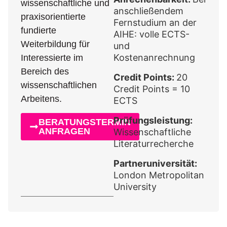
wissenschaftliche und
anschließendem
praxisorientierte
Fernstudium an der
fundierte
AIHE: volle ECTS-
Weiterbildung für
und
Kostenanrechnung
Interessierte im
Bereich des
Credit Points:
20
wissenschaftlichen
Credit Points = 10
Arbeitens.
ECTS
Prüfungsleistung:
BERATUNGSTERMIN
ANFRAGEN
Wissenschaftliche
Literaturrecherche
Partneruniversität:
London Metropolitan
University