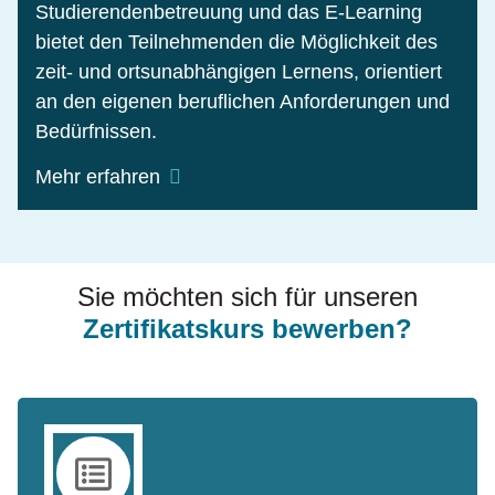
Studierendenbetreuung und das E-Learning
bietet den Teilnehmenden die Möglichkeit des
zeit- und ortsunabhängigen Lernens, orientiert
an den eigenen beruflichen Anforderungen und
Bedürfnissen.
Mehr erfahren
Der Einsatz moderner E-Learning-
Komponenten gewährleistet interaktives Lernen
sowie die anschauliche Darstellung abstrakter
Sie möchten sich für unseren
Inhalte. Interaktive Online-Seminare im
Zertifikatskurs bewerben?
virtuellen Raum fördern die Integration
theoretischer Grundlagen und Methoden in die
berufliche Praxis. Die Nutzung eines virtuellen
Tutoriums in Form einer Online-Lernplattform
ermöglicht flexible und netzwerkartig
aufgebaute Wissensvermittlung, welche optimal