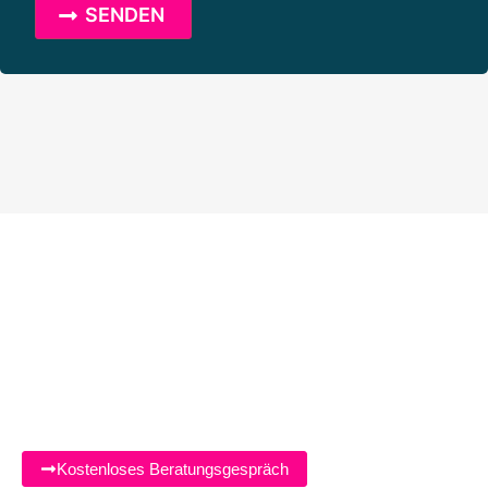
STUDIEREN WANN IMMER
ICH MÖCHTE, OHNE
AUSWENDIG LERNEN.
DAUER: 1 JAHR
Kostenloses Beratungsgespräch