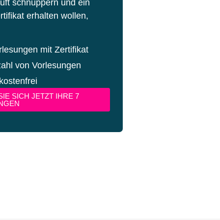
Luft schnuppern und ein
tifikat erhalten wollen,
rlesungen mit Zertifikat
zahl von Vorlesungen
kostenfrei
IE SICH JETZT IHRE 7
NGEN