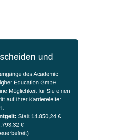
tscheiden und
iengänge des Academic
 Higher Education GmbH
ine Möglichkeit für Sie einen
tt auf Ihrer Karriereleiter
n.
ntgelt:
Statt 14.850,24 €
9.793,32 €
euerbefreit)