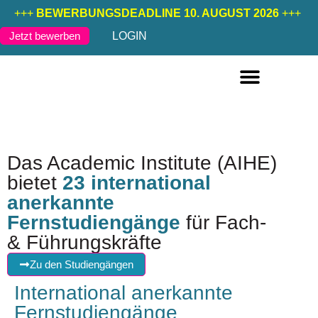
+++
BEWERBUNGSDEADLINE 10. AUGUST 2026
+++
LOGIN
Jetzt bewerben
FERNSTUDIENGÄNGE DEUTSCH
FERNSTUDIENGÄNGE ENGLISCH
Das Academic Institute (AIHE)
bietet
23 international
anerkannte
Fernstudiengänge
für Fach-
& Führungskräfte
Zu den Studiengängen
International anerkannte
Fernstudiengänge