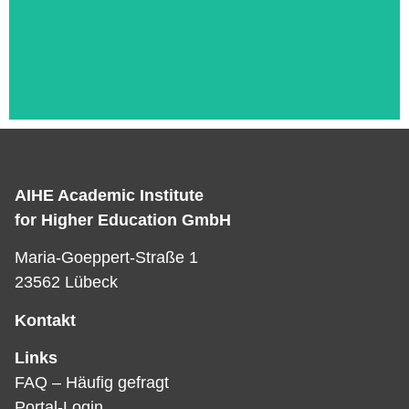
AIHE Academic Institute
Das ist die Überschrift
for Higher Education GmbH
Lorem ipsum dolor sit amet consectetur
Maria-Goeppert-Straße 1
adipiscing elit dolor
23562 Lübeck
Kontakt
Links
FAQ – Häufig gefragt
Portal-Login