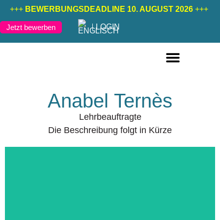
+++
BEWERBUNGSDEADLINE 10. AUGUST 2026
+++
LOGIN
Jetzt bewerben
FERNSTUDIENGÄNGE DEUTSCH
FERNSTUDIENGÄNGE ENGLISCH
Anabel Ternès
Lehrbeauftragte
Die Beschreibung folgt in Kürze