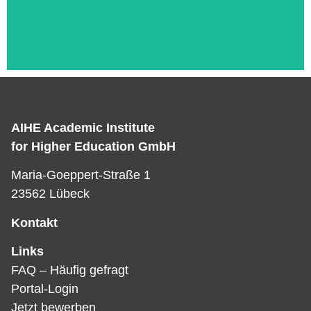
AIHE Academic Institute
Das ist die Überschrift
for Higher Education GmbH
Lorem ipsum dolor sit amet consectetur
Maria-Goeppert-Straße 1
adipiscing elit dolor
23562 Lübeck
Kontakt
Links
FAQ – Häufig gefragt
Portal-Login
Jetzt bewerben