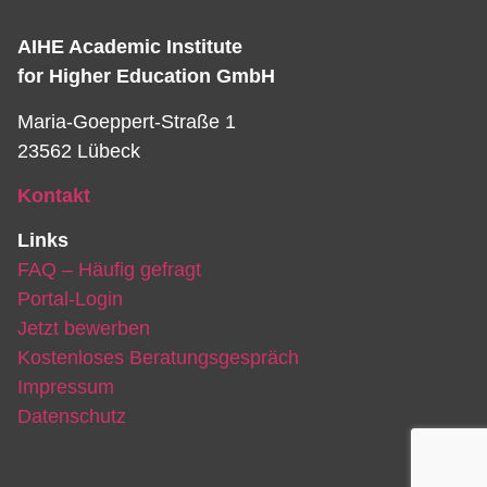
Das ist die Überschrift
AIHE Academic Institute
for Higher Education GmbH
Lorem ipsum dolor sit amet consectetur
adipiscing elit dolor
Maria-Goeppert-Straße 1
23562 Lübeck
Hier klicken
Kontakt
Links
FAQ – Häufig gefragt
Portal-Login
Jetzt bewerben
Kostenloses Beratungsgespräch
Impressum
Datenschutz