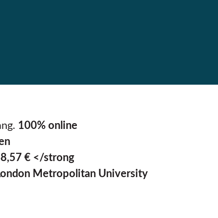
ang.
1
00% online
en
8,57 € </strong
London Metropolitan University